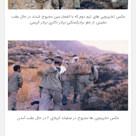
عکس تخریبچی های تیم دوم که با انفجار مین مجروح شدند در حال عقب
نشینی..از جلو برادرکسکنی-برادر ذاکری-برادر کریمی
عکس تخریبچی ها مجروح در عملیات کربلای 2 در حال عقب آمدن