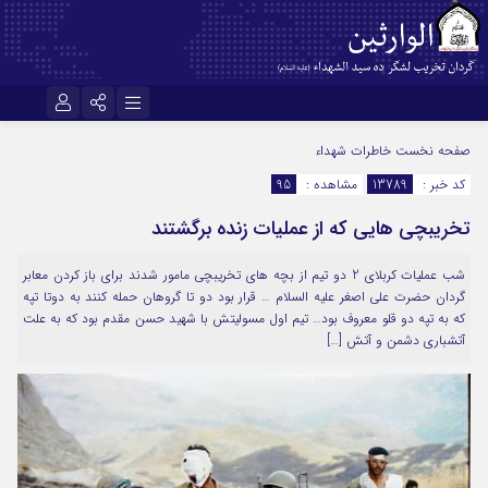
نام کاربری یا نشانی ایمیل
اینستاگرام
تلگرام
صفحه نخست
خاطرات شهداء
کد خبر :
13789
مشاهده :
95
سروش
ایتا
تخریبچی هایی که از عملیات زنده برگشتند
رمز عبور
آپارات
اپلیکیشن
شب عملیات کربلای 2 دو تیم از بچه های تخریبچی مامور شدند برای باز کردن معابر
گردان حضرت علی اصغر علیه السلام … قرار بود دو تا گروهان حمله کنند به دوتا تپه
مرا به خاطر بسپار
که به تپه دو قلو معروف بود… تیم اول مسولیتش با شهید حسن مقدم بود که به علت
آتشباری دشمن و آتش […]