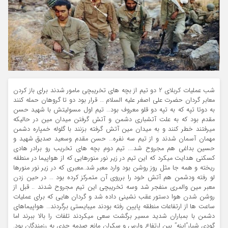
شب عملیات کربلای 2 دو تیم از بچه های تخریبچی مامور شدند برای باز کردن
معابر گردان حضرت علی اصغر علیه السلام … قرار بود دو تا گروهان حمله کنند
به دوتا تپه که به تپه دو قلو معروف بود… تیم اول مسولیتش با شهید حسن
مقدم بود که به علت آتشباری دشمن و آتش گرفتن میدان مین در حالیکه
میرفتند خطر کنند و به میدان مین آتش گرفته بزنند با گلوله خمپاره دشمن
مهمان آسمان شدند و از تیم سه نفره… حسن مقدم وسعید صدیق شهید و
حسین بداغی هم مجروح شد…. تیم دوم بچه های تخریب رو برادر هادی
کسکنی هدایت میکرد که این تیم در زیر نور منورهایی که از هواپیما در منطقه
ریخته و همه جا مثل روز روشن بود وارد معبر شد..معبری که در زیر نور منورها
لو رفته ودشمن هم آتش خود را برروی آن متمرکز کرده بود … در حین زدن
معبر مین والمری منفجر شد وسه تخریبچی این تیم مجروح شدند .. قبل از
روشن شدن هوا دستور عقب نشینی داده شد و گردان هایی که برای عملیات
ساعت ها از ارتفاعات منطقه پایین رفته بودند میبایستی برگردند… هواپیماهای
دشمن با بمباران شدید مسیر برگشت سعی میکردند تلفات را بالا ببرند اما
گودی شیار”اینه” بین ارتفاع وارس و سکران مانع صدمه جدی به رزمندگان بود.