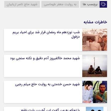
برچسب ها
به روایت جعفر طهماسبی
شهید حاج ناصر اربابیان
خاطرات مشابه
شب نوزدهم ماه رمضان قرار شد برای احیاء بریم
دزفول
شهید محمد خاکفیروز آدم دقیق و نکته سنجی بود
شهید حسن خدمتی به روایت حاج میثم رجبی
با تحکم به من گفت این آخرین بارت باشه