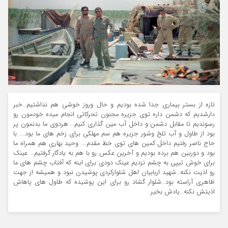
تازه از بستر بیماری جدا شده بودیم و حال وروز خوشی هم نداشتیم…خبر
دارشدیم که دشمن داره توی جزیره مجنون تحرکاتی انجام میده خودمون رو
رسوندیم تا مقابل دشمن و داخل آب مین گذاری کنیم… هردوی ما بدنمون پر
بود از طاول و آب تلخ وشور جزیره هم سم مهلکی برای زخم های ما بود…. با
حاج ناصر رفتیم داخل کمین های توی خط مقدم…. وحید بهاری هم همراه ما
بود و دوربین هم برده بودیم و آخرین عکس رو با هم به یادگار گرفتیم… عینک
برای خوش تیپی به چشم نزدیم عینک دودی برای اینه که آفتاب چشم های ما
رو اذیت نکنه…شهید اربابیان اهل شلوارکردی پوشیدن نبود و همیشه از جهت
ظاهری آراسته بود…شلوار گشاد رو برای این پوشیده که طاول های پاهاش
اذیتش نکنه…یادش بخیر