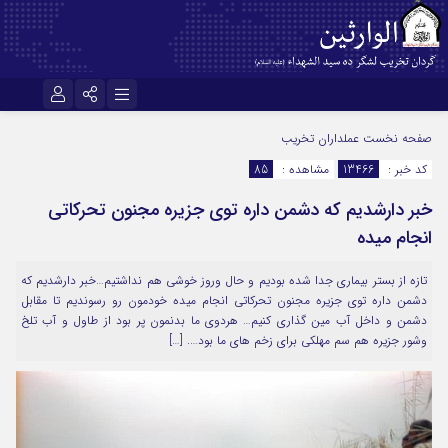
نام کاربری یا نشانی ایمیل
اینستاگرام
تلگرام
صفحه نخست
عملداران تخریب
کد خبر :
13466
مشاهده :
85
سروش
ایتا
خبر دارشدیم که دشمن داره توی جزیره مجنون تحرکاتی
رمز عبور
آپارات
اپلیکیشن
انجام میده
تازه از بستر بیماری جدا شده بودیم و حال وروز خوشی هم نداشتیم…خبر دارشدیم که
مرا به خاطر بسپار
دشمن داره توی جزیره مجنون تحرکاتی انجام میده خودمون رو رسوندیم تا مقابل
دشمن و داخل آب مین گذاری کنیم… هردوی ما بدنمون پر بود از طاول و آب تلخ
وشور جزیره هم سم مهلکی برای زخم های ما بود…. […]