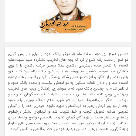
دشمن صبح روز دوم اسفند ماه بار دیگر پاتک حود را برای باز پس گیری
مواضع از دست رفته شروع کرد که بچه های تخریب لشگرده سیدالشهداءعلیه
السلام با انفجار جاده دسترسی دشمن عملا مسیر حرکت دشمن را از روی
خشکی سد نموده ودشمن مجبورشد به کناره های جاده پناه ببرد که با فرو
رفتن بعضی از تانکها و ادوات مهندسی شکار رزمندگان گردان قمربنی هاشم علیه
السلام شد و با دادن تلفات سنگین به مواضعش برگشت و مجدد پاتک نمود و
تا ظهر اقدام به چندین پاتک نمود که با هوشیاری رزمندگان وبچه های تخریب
ومهندسی رزمی ناکام ماند .اما این حماسه با شهادت فرمانده گردان تخریب و
مهندسی لشگر سیدالشهداء علیه السلام شهید حاج عبدالله نوریان رقم خورد
.بعد از دو روز گردان زهیر به فرماندهی شهید داوود حیدری خط را از گردان
قمربنی هاشم تحویل گرفت و خط تثبیت شد و گردانهای لشگر درخطوط
پدافندی مستقر شدند. و رزمندگان گردان تخریب باتحکیم مواضع وایجاد موانع
مختلف ازجمله ایجاد میادین مین ضد تانک و ضد نفرو نصب سیم های خاردار
و به کارگیری هشت پرهای دشمن برعلیه خودش خط پدافندی را تامین کردند