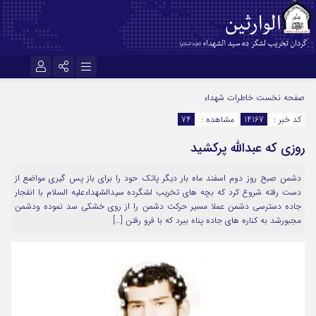
نام کاربری یا نشانی ایمیل
اینستاگرام
تلگرام
صفحه نخست
خاطرات شهداء
کد خبر :
14167
مشاهده :
74
سروش
ایتا
روزی که عبدالله پرکشید
رمز عبور
آپارات
اپلیکیشن
دشمن صبح روز دوم اسفند ماه بار دیگر پاتک حود را برای باز پس گیری مواضع از
دست رفته شروع کرد که بچه های تخریب لشگرده سیدالشهداءعلیه السلام با انفجار
مرا به خاطر بسپار
جاده دسترسی دشمن عملا مسیر حرکت دشمن را از روی خشکی سد نموده ودشمن
مجبورشد به کناره های جاده پناه ببرد که با فرو رفتن […]