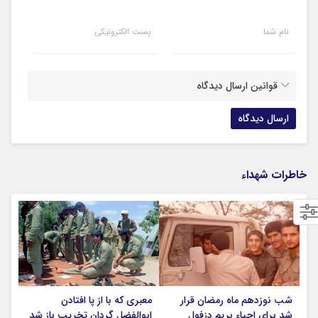
نام شما
پست الکترونیکی
قوانین ارسال دیدگاه
خاطرات شهداء
شب نوزدهم ماه رمضان قرار
معبری که با از پا افتادن
شد برای احیاء بریم دزفول
ابوالفضل گردان تخریب باز شد