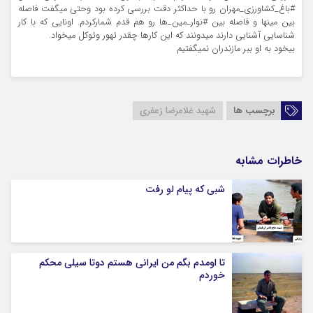
#باغ_کشاورزی_مهران رو با حداکثر دقت بررسی کرده بود وحتی میگفت فاصله
بین مینها و فاصله بین #نوار_مین_ها رو هم قدم شمارکردم. اونایی که با کار
شناسایی آشنایی دارند میدونند که این کارها چقدر تهور وتوکل میخواد.
بیخود به او ببر مازندران نمیگفتیم
برچسب ها
شهید غلامرضا زعفری
خاطرات مشابه
شبی که پیام لو رفت
تا اومدم بگم من ایرانی هستم دوتا سیلی محکم
خوردم