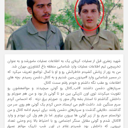
شهید زعفری قبل از عملیات کربلای یک به اطلاعات عملیات مامورشد.و به عنوان
تخریبچی تیم اطلاعات عملیات وارد شناسایی منطقه باغ کشاورزی مهران شد.
من به زور از زبانش کشیدم خاطراتش رو و او با کمال تواضع تعریف میکرد: که
در مسیر شناسایی وارد #میدون_مین شدیم و به کانال دشمن رسیدم. بچه های
اطلاعات رو عقب نگه داشتم و خودم رفتم سمت کانال.
سربازهای دشمن داشتند #لب_کانال رو گونی میچیدند و مواضعشون رو
تقویت میکردند توی اون تاریکی بین دو تا گونی باز بود و من هم صورتم رو
داخلش گذاشتم تا استتار بشه واگر منور زد صورتم برق نزنه . که احساس کردم
سرم سنگین شد. داشت قلبم می ایستاد.حس کردم یک گونی هم روی سر من
گذاشتند…دقایقی گذشت و سربازهای دشمن رفتند برای ترمیم ادامه کانال و من
توانستم سرم رو از زیر گونی ها بیرون بیاورم…اما باز هم ول کن نبودم و وارد
#کانال شدم و گونی مقابل سنگر اجتماعی رو با احتیاط بالا زدم وحتی تعداد
نیرویی که داخلش بود شمردم…غلام در اون شب تاریک موانع عمیق