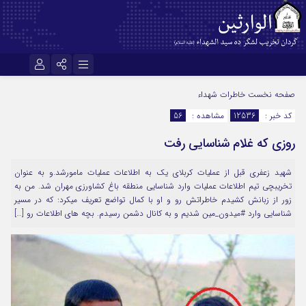
نام کاربری یا نشانی ایمیل
اینستاگرام
تلگرام
صفحه نخست
خاطرات شهداء
کد خبر :
12536
مشاهده :
56
سروش
ایتا
روزی که غلام شناسایی رفت
رمز عبور
آپارات
اپلیکیشن
شهید زعفری قبل از عملیات کربلای یک به اطلاعات عملیات مامورشد.و به عنوان
تخریبچی تیم اطلاعات عملیات وارد شناسایی منطقه باغ کشاورزی مهران شد. من به
مرا به خاطر بسپار
زور از زبانش کشیدم خاطراتش رو و او با کمال تواضع تعریف میکرد: که در مسیر
شناسایی وارد #میدون_مین شدیم و به کانال دشمن رسیدم. بچه های اطلاعات رو […]