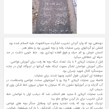
دوماهي بود كه وارد گردان تخریب لشگرده سیدالشهداء علیه السلام شده بود.
قبلش تو گردانهای رزمی عملیات رفته و بچه شهرري بود و معلم هنر…….
انسان خوش رو كم حرف و فوق العاده توداری بود….خط خوبي داشت در حد
حرفه اي خطاطي ميكرد.
قبل از عمليات كربلاي 4 با يك تعداد ديگه بچه ها رفت براي آموزش غواصي.
مكان آموزش غواصان لشگر بجهت اينكه عقبه گردانها در اردوگاه كوثر در جاده
سوسنگرد كانال شهيد چمران بود.
دوهفته اي آموزش طول كشيد ومهيا شدند براي عمليات.
فاصله بین عملیات کربلای 4 و5 رو با آموزشهای سخت غواصی واستقامت در
آب گذراند و در آموزشها نشون داد که میتوان به عنوان نیروی خط شکن روی او
حساب کرد.
شب عمليات كربلاي 5 مجيد هم انتخاب شد كه درشب اول با غواصان خط
شكن تخريب براي باز كردن موانع جلو بره.
نزديك غروب بود كه رفت تجديد وضو كرد ومقابل سنگر بچه های غواص
تخریب كه زير پل هفتي هشتي بود قرآن كوچكش را باز كرد ومشغول خواندن