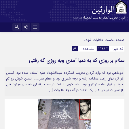
نام کاربری یا نشانی ایمیل
اینستاگرام
تلگرام
صفحه نخست
خاطرات شهداء
کد خبر :
13983
مشاهده :
69
سروش
ایتا
سلام بر روزی که به دنیا آمدی وبه روزی که رفتی
رمز عبور
آپارات
اپلیکیشن
دوماهي بود كه وارد گردان تخریب لشگرده سیدالشهداء علیه السلام شده بود. قبلش
تو گردانهای رزمی عملیات رفته و بچه شهرري بود و معلم هنر……. انسان خوش رو كم
مرا به خاطر بسپار
حرف و فوق العاده توداری بود….خط خوبي داشت در حد حرفه اي خطاطي ميكرد. قبل
از عمليات كربلاي 4 با يك تعداد ديگه بچه ها رفت […]