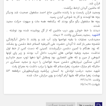
قرآن شد..
كه ماشین گردان ازخط برگشت .
ومجيد قرآن رابست و با راننده ماشين حاج احمد مشغول صحبت شد وديگر
بچه ها اومدند و كار به شوخي كردن رسيد.
بچه ها مشغول بگو مگو بودند كه يكدفعه همه مات و مبهوت حركت مجيد
شدند .
ديدند با خط خوش روي درب ماشین كه از گل پوشيده شده بود نوشته …
#شهيد
_مجيد_عسگري ولادت 19 ديماه..
مجيدشب عمليات با بقيه غواصها وارد آب شد و رفتند تا داخل آبگرفتگي
شلمچه معبر باز كنند تا گردان حضرت علی اکبرعلیه السلام خط دشمن رو بشکند
.که زود هنگام با کمین دشمن درگیرشدند .کمینی که دست کمی از خط اول
نداشت .مجید وبقیه غواص های تخریب داخل آب بودند و زیر پای اونها
انبوهی از مین و تله های انفجاری بود ومقابل آنها دهها توپ سیم خاردار.و
آتش سنگین تیربارهای دشمن سینه غواصان را درید و مجید عسگری در
حالیکه نام مبارک حضرت زهراءسلام الله علیها را برلب داشت به معراج رفت
شهيد مجيد درشب تولدش به آسمان پركشيد وپيكرمطهرش درقطعه 53
بهشت زهرا سلام الله عليها آرام گرفت.و روی مزارش حک شده
ولادت :43/10/19
شهادت:65/10/19
برچسب ها
شهید مجید عسگری