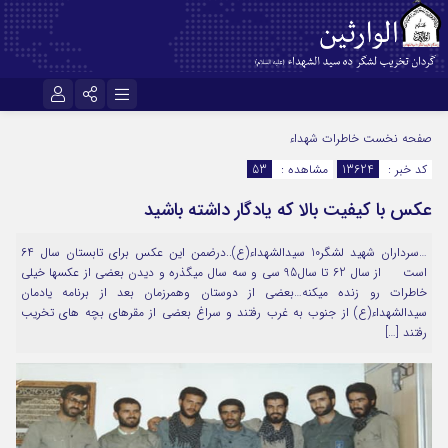
نام کاربری یا نشانی ایمیل
اینستاگرام
تلگرام
صفحه نخست
خاطرات شهداء
کد خبر :
13624
مشاهده :
53
سروش
ایتا
عکس با کیفیت بالا که یادگار داشته باشید
رمز عبور
آپارات
اپلیکیشن
…سرداران شهید لشگر10 سیدالشهداء(ع)..درضمن این عکس برای تابستان سال 64
است از سال 62 تا سال95 سی و سه سال میگذره و دیدن بعضی از عکسها خیلی
مرا به خاطر بسپار
خاطرات رو زنده میکنه…بعضی از دوستان وهمرزمان بعد از برنامه یادمان
سیدالشهداء(ع) از جنوب به غرب رفتند و سراغ بعضی از مقرهای بچه های تخریب
رفتند […]