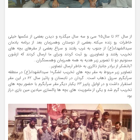
از سال 62 تا سال95 سی و سه سال میگذره و دیدن بعضی از عکسها خیلی
خاطرات رو زنده میکنه…بعضی از دوستان وهمرزمان بعد از برنامه یادمان
سیدالشهداء(ع) از جنوب به غرب رفتند و سراغ بعضی از مقرهای بچه های
تخریب رفتند و تصاویری رو ثبت کردند وبرای ما ارسال کردند که ازشون
ممنونیم دو تا تصویر زیر هدیه به همه همرزمان وهمسنگران…
?باتشکر از برادر جانباز ذاکری به خاطر ارسال تصاویر…
تصاویر زیر مربوط به مقر بچه های تخریب لشگر10 سیدالشهداء(ع) در منطقه
سرآبگرم سرپل ذهاب است.. گردان در تابستان و پائیز سال 62 در این مقر
استقرار داشت و در اوایل پاییز 63 یکبار دیگر مقر سرآبگرم با حضور بچه های
تخریب گرم شد و یکی از ماموریت های بچه ها پاکسازی میادین مین بازی دراز
بود