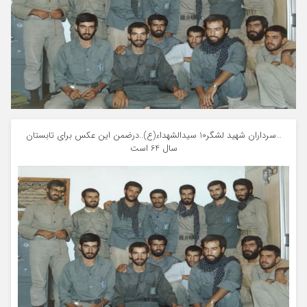
…سرداران شهید لشگر10 سیدالشهداء(ع)..درضمن این عکس برای تابستان
سال 64 است