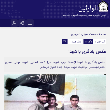
نام کاربری یا نشانی ایمیل
اینستاگرام
تلگرام
صفحه نخست
صوتی تصویری
کد خبر :
12931
مشاهده :
79
سروش
ایتا
عکس یادگاری با شهدا
رمز عبور
آپارات
اپلیکیشن
عکس_یادگاری با شهدا ازسمت چپ شهید حاج قاسم اصغری شهید مهدی صفری
جعفرطهماسبی موقعیت شهید موحد جاده اهواز خرمشهر
مرا به خاطر بسپار