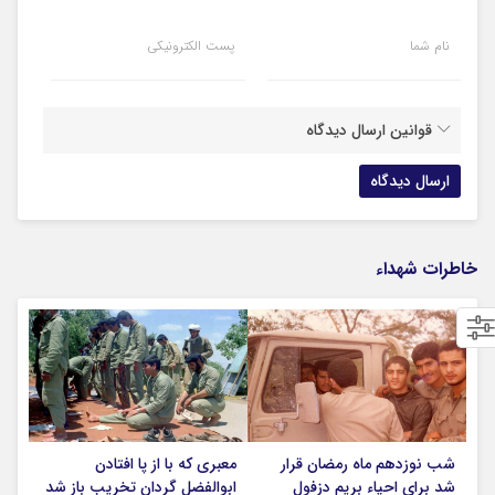
نام شما
پست الکترونیکی
قوانین ارسال دیدگاه
خاطرات شهداء
شب نوزدهم ماه رمضان قرار
معبری که با از پا افتادن
شد برای احیاء بریم دزفول
ابوالفضل گردان تخریب باز شد