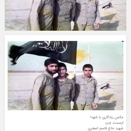
عکس_یادگاری با شهدا
ازسمت چپ
شهید حاج قاسم اصغری