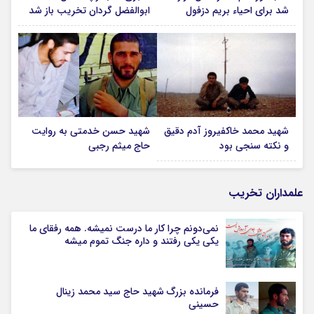
شد برای احیاء بریم دزفول
ابوالفضل گردان تخریب باز شد
شهید محمد خاکفیروز آدم دقیق
شهید حسن خدمتی به روایت
و نکته سنجی بود
حاج میثم رجبی
علمداران تخریب
نمی‌دونم چرا کار ما درست نمیشه. همه رفقای ما
یکی یکی رفتند و داره جنگ تموم میشه
فرمانده بزرگ شهید حاج سید محمد زینال
حسینی