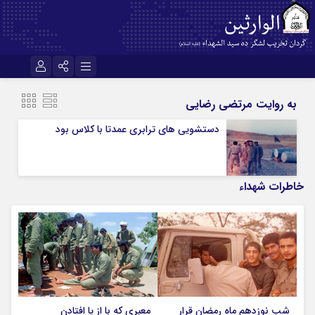
نام کاربری یا نشانی ایمیل
اینستاگرام
تلگرام
به روایت مرتضی رضایی
سروش
ایتا
دستشویی های ترابری عمدتا با کلاس بود
رمز عبور
آپارات
اپلیکیشن
خاطرات شهداء
مرا به خاطر بسپار
شب نوزدهم ماه رمضان قرار
معبری که با از پا افتادن