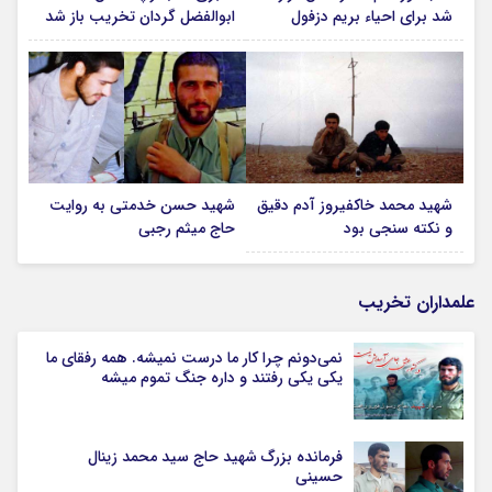
شد برای احیاء بریم دزفول
ابوالفضل گردان تخریب باز شد
شهید محمد خاکفیروز آدم دقیق
شهید حسن خدمتی به روایت
و نکته سنجی بود
حاج میثم رجبی
علمداران تخریب
نمی‌دونم چرا کار ما درست نمیشه. همه رفقای ما
یکی یکی رفتند و داره جنگ تموم میشه
فرمانده بزرگ شهید حاج سید محمد زینال
حسینی