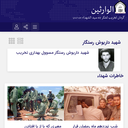
نام کاربری یا نشانی ایمیل
اینستاگرام
تلگرام
شهید داریوش رستگار
سروش
ایتا
شهید داریوش رستگار مسوول بهداری تخریب
رمز عبور
آپارات
اپلیکیشن
خاطرات شهداء
مرا به خاطر بسپار
شب نوزدهم ماه رمضان قرار
معبری که با از پا افتادن