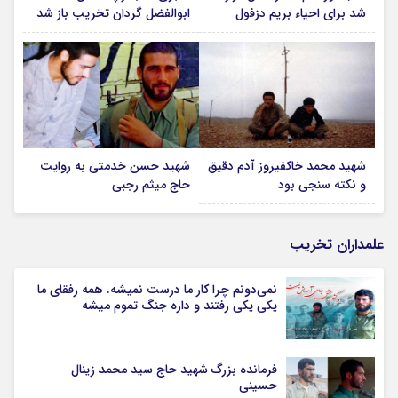
شد برای احیاء بریم دزفول
ابوالفضل گردان تخریب باز شد
شهید محمد خاکفیروز آدم دقیق
شهید حسن خدمتی به روایت
و نکته سنجی بود
حاج میثم رجبی
علمداران تخریب
نمی‌دونم چرا کار ما درست نمیشه. همه رفقای ما
یکی یکی رفتند و داره جنگ تموم میشه
فرمانده بزرگ شهید حاج سید محمد زینال
حسینی