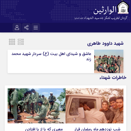
نام کاربری یا نشانی ایمیل
اینستاگرام
تلگرام
شهید داوود طاهری
سروش
ایتا
عاشق و شیدای اهل بیت (ع) سردار شهید محمد
زند
رمز عبور
آپارات
اپلیکیشن
خاطرات شهداء
مرا به خاطر بسپار
شب نوزدهم ماه رمضان قرار
معبری که با از پا افتادن