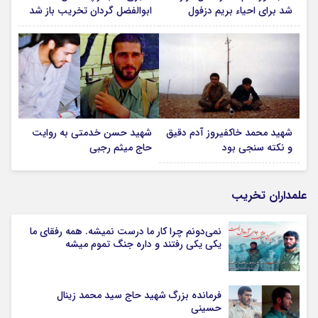
شد برای احیاء بریم دزفول
ابوالفضل گردان تخریب باز شد
شهید محمد خاکفیروز آدم دقیق
شهید حسن خدمتی به روایت
و نکته سنجی بود
حاج میثم رجبی
علمداران تخریب
نمی‌دونم چرا کار ما درست نمیشه. همه رفقای ما
یکی یکی رفتند و داره جنگ تموم میشه
فرمانده بزرگ شهید حاج سید محمد زینال
حسینی