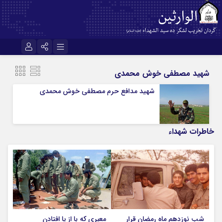
نام کاربری یا نشانی ایمیل
اینستاگرام
تلگرام
شهید مصطفی خوش محمدی
سروش
ایتا
شهید مدافع حرم مصطفی خوش محمدی
رمز عبور
آپارات
اپلیکیشن
خاطرات شهداء
مرا به خاطر بسپار
شب نوزدهم ماه رمضان قرار
معبری که با از پا افتادن