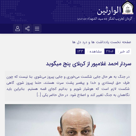
نام کاربری یا نشانی ایمیل
اینستاگرام
تلگرام
صفحه نخست
یادداشت ها و درد دل ها
کد خبر :
2706
مشاهده :
133
سروش
ایتا
سردار احمد غلامپور از کربلای پنج میگوید
رمز عبور
آپارات
اپلیکیشن
در جنگ به هر حال جایی شکست می‌خوری و جایی پیروز می‌شوی. بنا نیست که چون
طرف حق ایستادی و خدا و پیغمبر پشت سرت هستند، حتما پیروز شوی. گاهی
مرا به خاطر بسپار
شکست لازم است که هوشیار شویم و بدانیم کجای قصه‌ هستیم. بنابراین باید
نگاهمان به جنگ تغییر کند و اصلاح شود. در حال حاضر یکی […]