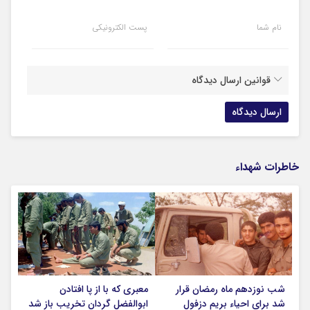
نام شما
پست الکترونیکی
قوانین ارسال دیدگاه
خاطرات شهداء
شب نوزدهم ماه رمضان قرار
معبری که با از پا افتادن
شد برای احیاء بریم دزفول
ابوالفضل گردان تخریب باز شد