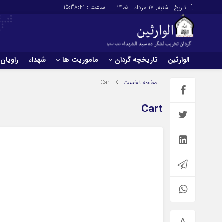
ساعت :
15:38:42
تاریخ : شنبه, ۱۷ مرداد , ۱۴۰۵
الوارثین
تاریخچه گردان
ماموریت ها
شهداء
راویان
صفحه نخست
Cart
Cart