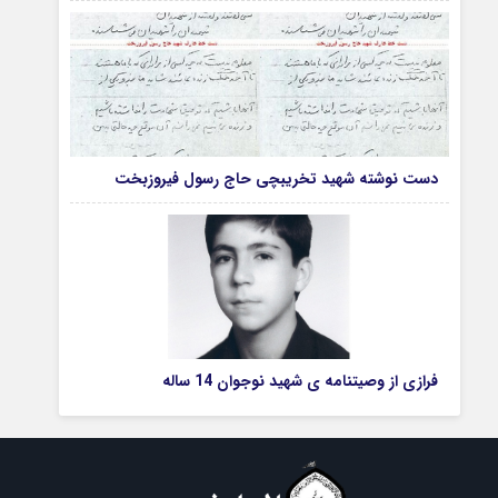
دست نوشته شهید تخریبچی حاج رسول فیروزبخت
فرازی از وصیتنامه ی شهید نوجوان 14 ساله