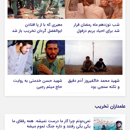
شب نوزدهم ماه رمضان قرار
معبری که با از پا افتادن
شد برای احیاء بریم دزفول
ابوالفضل گردان تخریب باز شد
شهید محمد خاکفیروز آدم دقیق
شهید حسن خدمتی به روایت
و نکته سنجی بود
حاج میثم رجبی
علمداران تخریب
نمی‌دونم چرا کار ما درست نمیشه. همه رفقای ما
یکی یکی رفتند و داره جنگ تموم میشه