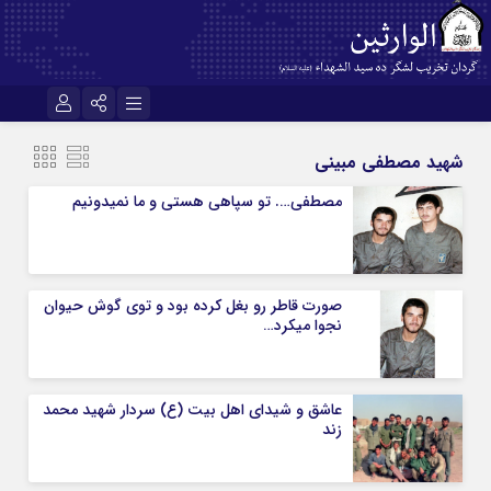
نام کاربری یا نشانی ایمیل
اینستاگرام
تلگرام
شهید مصطفی مبینی
سروش
ایتا
مصطفی…. تو سپاهی هستی و ما نمیدونیم
رمز عبور
آپارات
اپلیکیشن
صورت قاطر رو بغل کرده بود و توی گوش حیوان
مرا به خاطر بسپار
نجوا میکرد…
عاشق و شیدای اهل بیت (ع) سردار شهید محمد
زند