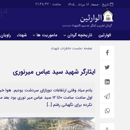
ساعت :
21:38:33
تاریخ : جمعه, ۱۶ مرداد , ۱۴۰۵
الوارثین
تاریخچه گردان
ماموریت ها
شهداء
راویان
صفحه نخست
خاطرات شهداء
ایثارگر شهید سید عباس میرنوری
يادم میاد وقتي ارتفاعات دوپازای سردشت بوديم. هوا 
اول ساعت ساعت ١٠تا ١٢ سيد عباس میر
نكرده براي نگهباني رفتم […]