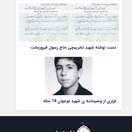
دست نوشته شهید تخریبچی حاج رسول فیروزبخت
فرازی از وصیتنامه ی شهید نوجوان 14 ساله