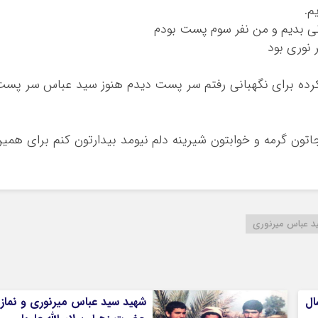
م.
نی بدیم و من نفر سوم پست بودم
كرده براي نگهباني رفتم سر پست ديدم هنوز سيد عباس سر پس
تون گرمه و خوابتون شيرينه دلم نيومد بیدارتون کنم براي همي
د عباس میرنوری
ین سال
شهید سید عباس میرنوری و نماز