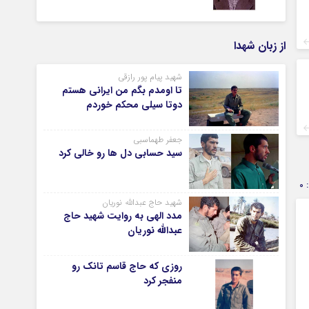
از زبان شهدا
شهید پیام پور رازقی
تا اومدم بگم من ایرانی هستم
دوتا سیلی محکم خوردم
جعفر طهماسبی
سید حسابی دل ها رو خالی کرد
0
شهید حاج عبدالله نوریان
مدد الهی به روایت شهید حاج
عبدالله نوریان
روزی که حاج قاسم تانک رو
منفجر کرد