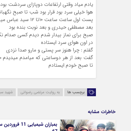
يادم میاد وقتي ارتفاعات دوپازای سردشت بودي
هوا خیلی سرد بود قرار بود شب تا صبح نگهبا
پست اول ساعت ساعت ١٠تا ١٢ سيد عباس میر نوری بود
بعد مصطفي حيدري و بعد نوبت بنده بود
صبح براي نماز بيدار شدم ديدم كسي صدام ن
در اون هواي سرد ايستاده
گفتم : چرا هنوز سر پستي و مارو صدا نزدي
گفت بعد از هر دوساعتي كه ميامدم ميديدم جا
تا صبح خودم ايستادم
برچسب ها
به روایت مرتضی رضوانی
شهید سی
خاطرات مشابه
بمباران شیمیایی 11 فرورد