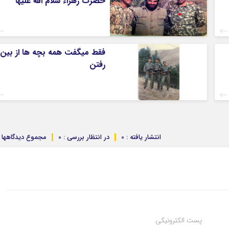
حضرت زهراء سلام الله علیها
فقط میگفت همه بچه ها از بین
رفتن
انتشار یافته : 0
در انتظار بررسی : 0
مجموع دیدگاهها : 
پست الکترونیکی