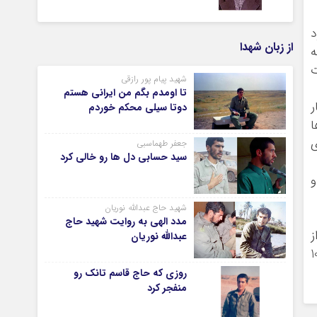
د
از زبان شهدا
ه
ت
شهید پیام پور رازقی
تا اومدم بگم من ایرانی هستم
ر
دوتا سیلی محکم خوردم
ا
ی
جعفر طهماسبی
سید حسابی دل ها رو خالی کرد
و
شهید حاج عبدالله نوریان
مدد الهی به روایت شهید حاج
ز
عبدالله نوریان
که فردای عملیات به همراه شهید مهدی ضیایی با جمعی از فرماندهان لشگر10
روزی که حاج قاسم تانک رو
منفجر کرد