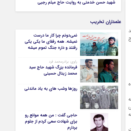
شهید حسن خدمتی به روایت حاج میثم رجبی
علمداران تخریب
د
نمی‌دونم چرا کار ما درست
ج
نمیشه. همه رفقای ما یکی یکی
رفتند و داره جنگ تموم میشه
راوی: برادرمحمد فرد
فرمانده بزرگ شهید حاج سید
محمد زینال حسینی
اه
روزها وشب های به یاد ماندنی
ه
ی
حاجی گفت : من همه موانع رو
برای شهادت سعی کردم از جلوم
بردارم
ت