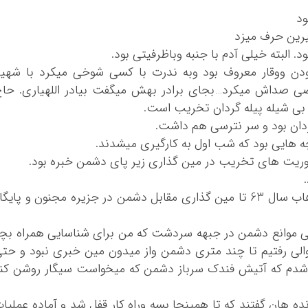
رین حرف میزد
 البته خیلی آدم با جنبه وباظرفیتی بود.
ودن ووقار معروف بود وبه ندرت با کسی شوخی میکرد با شهی
صی صداش میکرد…بجای برادر بهش میگفت بیادر اللهیاری. حا
ی بی شیله پیله گردان تخریب است.
ردان بود و سر نترسی هم داشت.
 هایی بود که شب اول به کارگیری میشدند.
ریت های تخریب در مین گذاری زیر پای دشمن خبره بود.
از مین گذاری های زیر ارتفاع بمو در سرپل ذهاب سال 63 تا مین گذاری مقابل دشمن در جزیره مجنون و پایگ
ی شناسایی موانع دشمن در جبهه سردشت که من برای شناسایی همراه بچ
الی رفتیم تا چند متری دشمن واز میدون مین خبری نبود و حت
شدم که آتیش فندک سرباز دشمن که میخواست سیگار روشن کنه
 هان گفتند که تا همینجا بسه وراه کار قفل شد و آماده عملیا