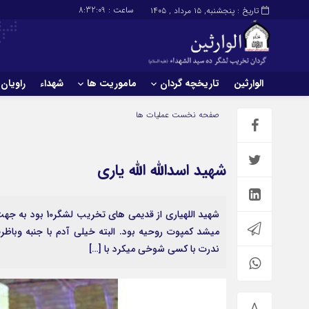
ساعت :
8:32:10
تاریخ : پنجشنبه, ۱۵ مرداد , ۱۴۰۵
الوارثین
تاریخچه گردان
ماموریت ها
شهداء
راویان
صفحه نخست
عملیات ها
شهید اسدالله الله یاری
شهید اللهیاری ا
میشد کمپوت روحیه بود. البته خیلی آدم با جنبه وباظرف
ندرت با کسی شوخی میکرد با […]