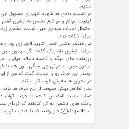
شدیم.
در تقسیم بندی ها شهید اللهیاری مسوول این
کیفیت موانع و مواضع دشمن به ایشون گفتم م
احتمال احداث میدون مین توسط دشمن زیاده و
میکنه تلفات نده.
من منتظر عکس العمل شهید اللهیاری بود و منت
میکنه. ایشون بلادرنگ گفت: اگر میدون می
ورزمنده های دیگه با فاصله دنبالم میاین… م
میدون مین…میدونی چی میگی.. اون هم با خو
اونقدر این حرف رو با جدیت گفت که من از این
در بحران ها مغزش خوب کار میکنه.
علی الظاهر بهش نمیومد از این حرف ها بزنه…
عملیات بیت المقدس 2 هم ب
سیدالشهداء(ع) جلو رفتند که با اصابت توپ ی