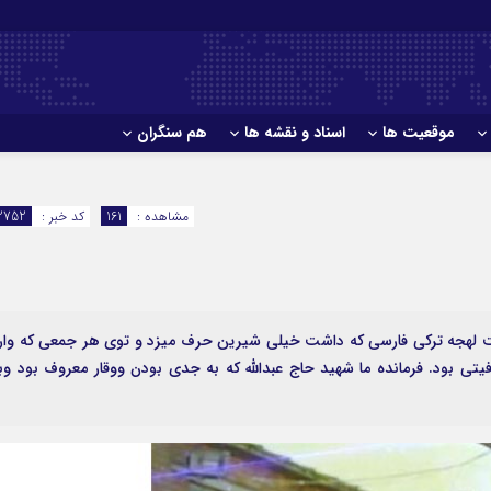
موقعیت ها
اسناد و نقشه ها
هم سنگران
مشاهده :
161
کد خبر :
2752
ز قدیمی های تخریب لشگر10 بود به جهت لهجه ترکی فارسی که داشت خیلی شیرین حرف میزد و توی هر جمعی که وار
یتی بود. فرمانده ما شهید حاج عبدالله که به جدی بودن ووقار معروف بود وب