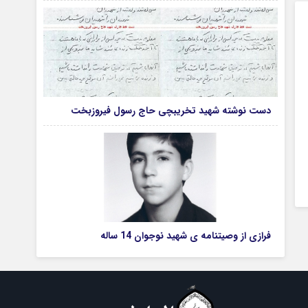
دست نوشته شهید تخریبچی حاج رسول فیروزبخت
فرازی از وصیتنامه ی شهید نوجوان 14 ساله