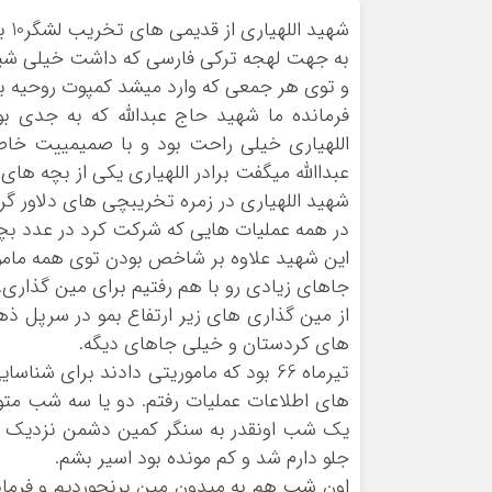
شهید اللهیاری از قدیمی های تخریب لشگر10 بود
به جهت لهجه ترکی فارسی که داشت خیلی شی
و توی هر جمعی که وارد میشد کمپوت روحیه بود.
فرمانده ما شهید حاج عبدالله که به جدی ب
اللهیاری خیلی راحت بود و با صمیمییت خا
عبداالله میگفت برادر اللهیاری یکی از بچه ها
شهید اللهیاری در زمره تخریبچی های دلاور گ
در همه عملیات هایی که شرکت کرد در عدد بچه
این شهید علاوه بر شاخص بودن توی همه مامو
جاهای زیادی رو با هم رفتیم برای مین گذاری..
های کردستان و خیلی جاهای دیگه.
تیرماه 66 بود که ماموریتی دادند برا
های اطلاعات عملیات رفتم. دو یا سه شب متو
یک شب اونقدر به سنگر کمین دشمن نزدیک 
جلو دارم شد و کم مونده بود اسیر بشم.
اون شب هم به میدون مین برنحوردیم و فرمانده